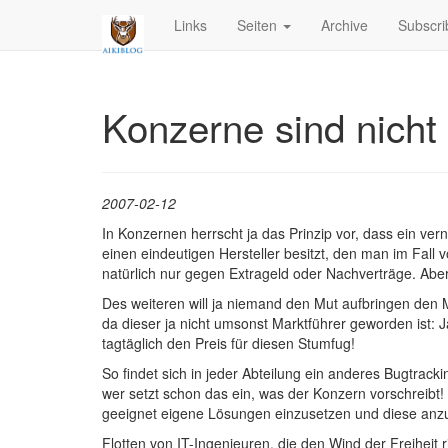
Links
Seiten
Archive
Subscri
Konzerne sind nich
2007-02-12
In Konzernen herrscht ja das Prinzip vor, dass ein ve
einen eindeutigen Hersteller besitzt, den man im Fal
natürlich nur gegen Extrageld oder Nachverträge. Aber 
Des weiteren will ja niemand den Mut aufbringen den M
da dieser ja nicht umsonst Marktführer geworden ist: J
tagtäglich den Preis für diesen Stumfug!
So findet sich in jeder Abteilung ein anderes Bugtracki
wer setzt schon das ein, was der Konzern vorschreibt! 
geeignet eigene Lösungen einzusetzen und diese anz
Flotten von IT-Ingenieuren, die den Wind der Freiheit 